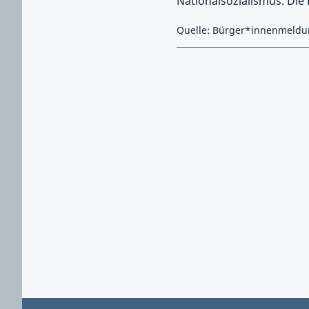
Nationalsozialismus. Die
Quelle: Bürger*innenmeld
Zurück zu Hauptmenü springen
Zurück zu Hauptbereich springen