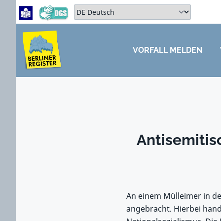
Zum Hauptbereich springen
Zum Hauptmenü springen
Sprache auswählen:
VORFALL MELDEN
ZUM HAUPTBEREICH SPRINGEN
Antisemitis
An einem Mülleimer in de
angebracht. Hierbei hand