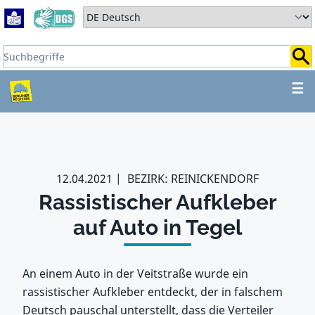
Zum Hauptbereich springen
Zum Hauptmenü springen
Sprache auswählen:
Suchbegriffe:
ZUM HAUPTBEREICH SPR
☰
12.04.2021
BEZIRK: REINICKENDORF
Rassistischer Aufkleber
auf Auto in Tegel
An einem Auto in der Veitstraße wurde ein
rassistischer Aufkleber entdeckt, der in falschem
Deutsch pauschal unterstellt, dass die Verteiler