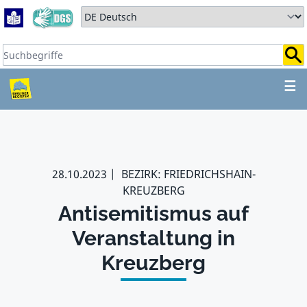
Zum Hauptbereich springen
Zum Hauptmenü springen
Sprache auswählen:
Suchbegriffe:
ZUM HAUPTBEREICH SPR
☰
28.10.2023
BEZIRK: FRIEDRICHSHAIN-
KREUZBERG
Antisemitismus auf
Veranstaltung in
Kreuzberg