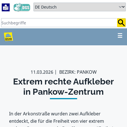
Zum Hauptbereich springen
Zum Hauptmenü springen
Sprache auswählen:
Suchbegriffe:
ZUM HAUPTBEREICH SPR
☰
11.03.2026
BEZIRK: PANKOW
Extrem rechte Aufkleber
in Pankow-Zentrum
In der Arkonstraße wurden zwei Aufkleber
entdeckt, die für die Freiheit von vier extrem