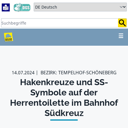
Zum Hauptbereich springen
Zum Hauptmenü springen
Sprache auswählen:
Suchbegriffe:
ZUM HAUPTBEREICH SPR
☰
14.07.2024
BEZIRK: TEMPELHOF-SCHÖNEBERG
Hakenkreuze und SS-
Symbole auf der
Herrentoilette im Bahnhof
Südkreuz