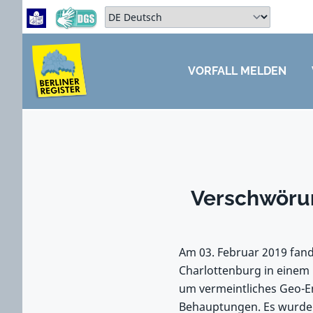
Zum Hauptbereich springen
Zum Hauptmenü springen
Sprache auswählen:
VORFALL MELDEN
ZUM HAUPTBEREICH SPRINGEN
Verschwörun
Am 03. Februar 2019 fand
Charlottenburg in einem R
um vermeintliches Geo-E
Behauptungen. Es wurde