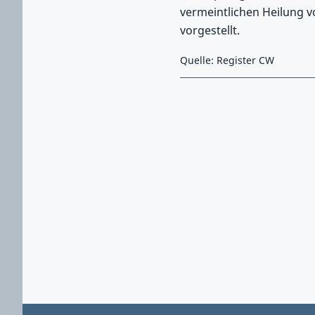
vermeintlichen Heilung v
vorgestellt.
Quelle: Register CW
Zurück zu Hauptmenü springen
Zurück zu Hauptbereich springen