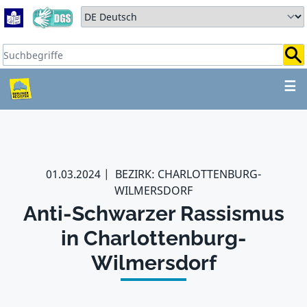
Zum Hauptbereich springen
Zum Hauptmenü springen
Sprache auswählen:
Suchbegriffe:
ZUM HAUPTBEREICH SPR
☰
01.03.2024
BEZIRK: CHARLOTTENBURG-
WILMERSDORF
Anti-Schwarzer Rassismus
in Charlottenburg-
Wilmersdorf