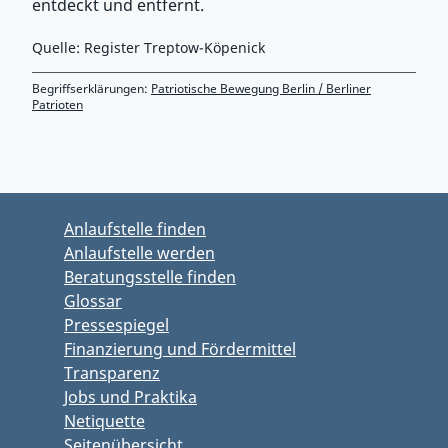
entdeckt und entfernt.
Quelle: Register Treptow-Köpenick
Begriffserklärungen:
Patriotische Bewegung Berlin / Berliner
Patrioten
Zurück zu Hauptmenü springen
Zurück zu Hauptbereich springen
Anlaufstelle finden
Anlaufstelle werden
Beratungsstelle finden
Glossar
Pressespiegel
Finanzierung und Fördermittel
Transparenz
Jobs und Praktika
Netiquette
Seitenübersicht