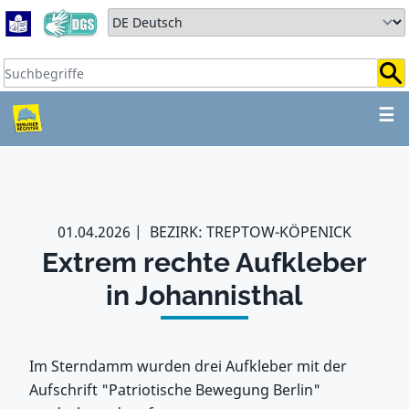
Zum Hauptbereich springen
Zum Hauptmenü springen
Sprache auswählen:
Suchbegriffe:
ZUM HAUPTBEREICH SPR
☰
01.04.2026
BEZIRK: TREPTOW-KÖPENICK
Extrem rechte Aufkleber
in Johannisthal
Im Sterndamm wurden drei Aufkleber mit der
Aufschrift "Patriotische Bewegung Berlin"