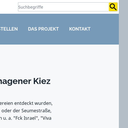
Suchb
STELLEN
DAS PROJEKT
KONTAKT
hagener Kiez
rereien entdeckt wurden,
ße oder der Seumestraße,
. a. "Fck Israel", "Viva