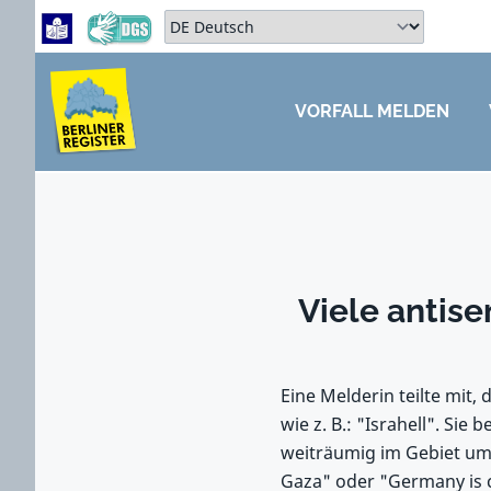
Zum Hauptbereich springen
Zum Hauptmenü springen
Sprache auswählen:
VORFALL MELDEN
ZUM HAUPTBEREICH SPRINGEN
Viele antis
Eine Melderin teilte mit
wie z. B.: "Israhell". Si
weiträumig im Gebiet um 
Gaza" oder "Germany is c