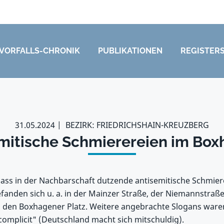
VORFALLS-CHRONIK
PUBLIKATIONEN
REGISTER
31.05.2024
BEZIRK: FRIEDRICHSHAIN-KREUZBERG
emitische Schmierereien im Box
, dass in der Nachbarschaft dutzende antisemitische Schmie
e befanden sich u. a. in der Mainzer Straße, der Niemannstra
den Boxhagener Platz. Weitere angebrachte Slogans waren u
omplicit" (Deutschland macht sich mitschuldig).