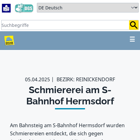
Zum Hauptbereich springen
Zum Hauptmenü springen
Sprache auswählen:
Suchbegriffe:
ZUM HAUPTBEREICH SPR
☰
05.04.2025
BEZIRK: REINICKENDORF
Schmiererei am S-
Bahnhof Hermsdorf
Am Bahnsteig am S-Bahnhof Hermsdorf wurden
Schmierereien entdeckt, die sich gegen