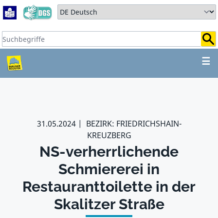
Zum Hauptbereich springen
Zum Hauptmenü springen
Sprache auswählen:
Suchbegriffe:
ZUM HAUPTBEREICH SPR
☰
31.05.2024
BEZIRK: FRIEDRICHSHAIN-
KREUZBERG
NS-verherrlichende
Schmiererei in
Restauranttoilette in der
Skalitzer Straße