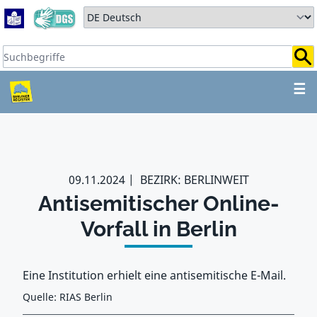
Zum Hauptbereich springen
Zum Hauptmenü springen
Sprache auswählen:
Suchbegriffe:
ZUM HAUPTBEREICH SPR
☰
09.11.2024
BEZIRK: BERLINWEIT
Antisemitischer Online-
Vorfall in Berlin
Eine Institution erhielt eine antisemitische E-Mail.
Quelle: RIAS Berlin