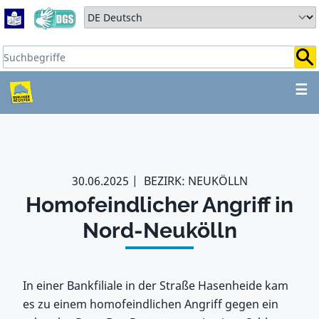
Zum Hauptbereich springen
Zum Hauptmenü springen
Sprache auswählen:
Suchbegriffe:
ZUM HAUPTBEREICH SPR
☰
30.06.2025
BEZIRK: NEUKÖLLN
Homofeindlicher Angriff in
Nord-Neukölln
In einer Bankfiliale in der Straße Hasenheide kam
es zu einem homofeindlichen Angriff gegen ein