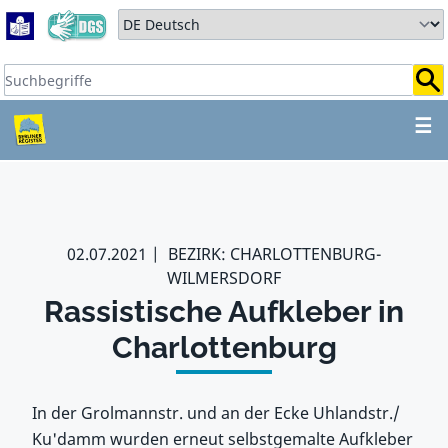
Zum Hauptbereich springen
Zum Hauptmenü springen
Sprache auswählen:
Suchbegriffe:
ZUM HAUPTBEREICH SPR
☰
02.07.2021
BEZIRK: CHARLOTTENBURG-
WILMERSDORF
Rassistische Aufkleber in
Charlottenburg
In der Grolmannstr. und an der Ecke Uhlandstr./
Ku'damm wurden erneut selbstgemalte Aufkleber