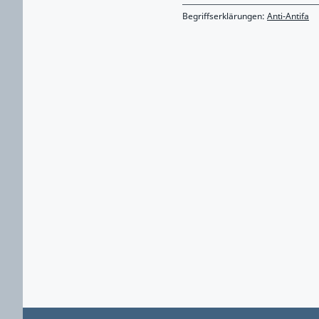
Begriffserklärungen:
Anti-Antifa
Zurück zu Hauptmenü springen
Zurück zu Hauptbereich springen