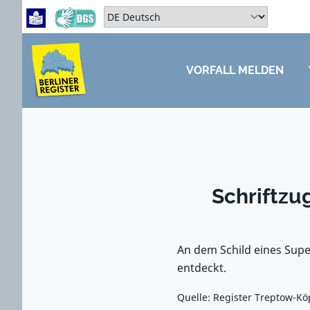
Zum Hauptbereich springen
Zum Hauptmenü springen
Sprache auswählen:
VORFALL MELDEN
ZUM HAUPTBEREICH SPRINGEN
Schriftzu
An dem Schild eines Supe
entdeckt.
Quelle: Register Treptow-Kö