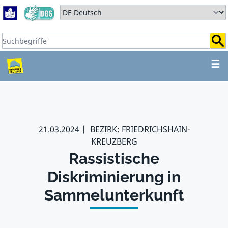
Zum Hauptbereich springen
Zum Hauptmenü springen
Sprache auswählen:
Suchbegriffe:
ZUM HAUPTBEREICH SPR
☰
21.03.2024
BEZIRK: FRIEDRICHSHAIN-
KREUZBERG
Rassistische
Diskriminierung in
Sammelunterkunft