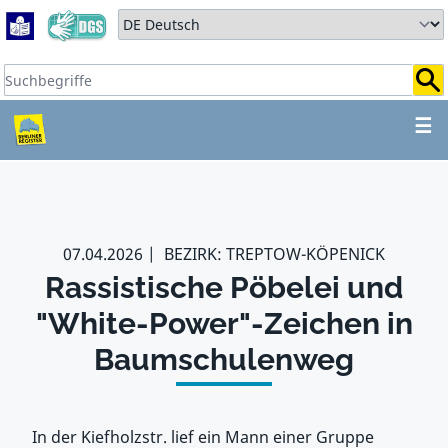
Zum Hauptbereich springen
Zum Hauptmenü springen
Sprache auswählen:
Suchbegriffe:
ZUM HAUPTBEREICH SPR
☰
07.04.2026
BEZIRK: TREPTOW-KÖPENICK
Rassistische Pöbelei und
"White-Power"-Zeichen in
Baumschulenweg
In der Kiefholzstr. lief ein Mann einer Gruppe