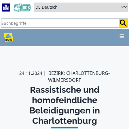
Zum Hauptbereich springen
Zum Hauptmenü springen
Sprache auswählen:
Suchbegriffe:
ZUM HAUPTBEREICH SPR
☰
24.11.2024
BEZIRK: CHARLOTTENBURG-
WILMERSDORF
Rassistische und
homofeindliche
Beleidigungen in
Charlottenburg