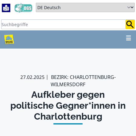
Zum Hauptbereich springen
Zum Hauptmenü springen
Sprache auswählen:
Suchbegriffe:
ZUM HAUPTBEREICH SPR
☰
27.02.2025
BEZIRK: CHARLOTTENBURG-
WILMERSDORF
Aufkleber gegen
politische Gegner*innen in
Charlottenburg