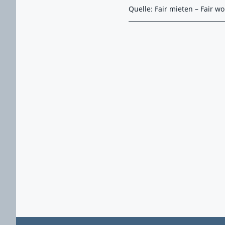
Quelle: Fair mieten – Fair w
Zurück zu Hauptmenü springen
Zurück zu Hauptbereich springen