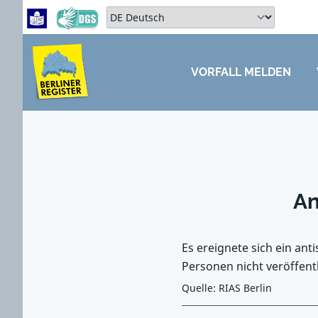
Zum Hauptbereich springen
Zum Hauptmenü springen
Sprache auswählen:
VORFALL MELDEN
ZUM HAUPTBEREICH SPRINGEN
An
Es ereignete sich ein an
Personen nicht veröffentl
Quelle: RIAS Berlin