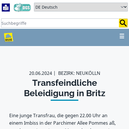
Zum Hauptbereich springen
Zum Hauptmenü springen
Sprache auswählen:
Suchbegriffe:
ZUM HAUPTBEREICH SPR
☰
20.06.2024
BEZIRK: NEUKÖLLN
Transfeindliche
Beleidigung in Britz
Eine junge Transfrau, die gegen 22.00 Uhr an
einem Imbiss in der Parchimer Allee Pommes aß,