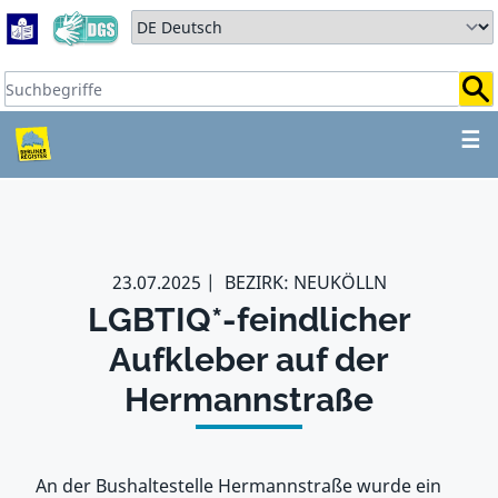
Zum Hauptbereich springen
Zum Hauptmenü springen
Sprache auswählen:
Suchbegriffe:
ZUM HAUPTBEREICH SPR
☰
23.07.2025
BEZIRK: NEUKÖLLN
LGBTIQ*-feindlicher
Aufkleber auf der
Hermannstraße
An der Bushaltestelle Hermannstraße wurde ein