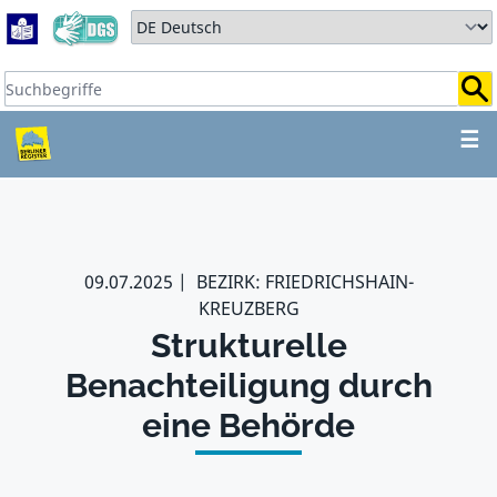
Zum Hauptbereich springen
Zum Hauptmenü springen
Sprache auswählen:
Suchbegriffe:
ZUM HAUPTBEREICH SPR
☰
09.07.2025
BEZIRK: FRIEDRICHSHAIN-
KREUZBERG
Strukturelle
Benachteiligung durch
eine Behörde