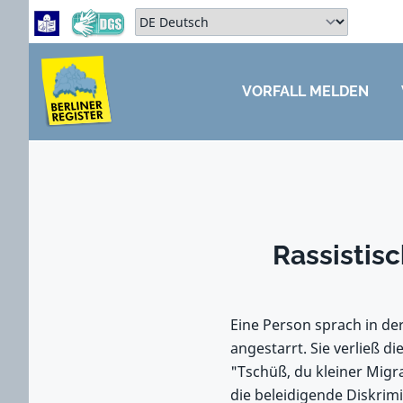
Zum Hauptbereich springen
Zum Hauptmenü springen
Sprache auswählen:
VORFALL MELDEN
ZUM HAUPTBEREICH SPRINGEN
Rassistis
Eine Person sprach in der
angestarrt. Sie verließ d
"Tschüß, du kleiner Migra
die beleidigende Diskrimi