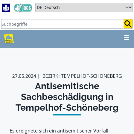
Zum Hauptbereich springen
Zum Hauptmenü springen
Sprache auswählen:
Suchbegriffe:
ZUM HAUPTBEREICH SPR
☰
27.05.2024
BEZIRK: TEMPELHOF-SCHÖNEBERG
Antisemitische
Sachbeschädigung in
Tempelhof-Schöneberg
Es ereignete sich ein antisemitischer Vorfall.