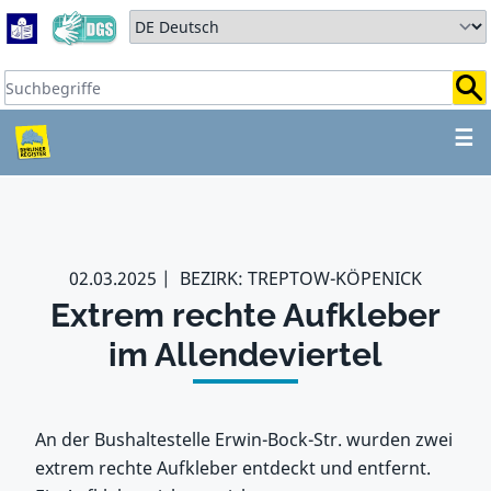
Zum Hauptbereich springen
Zum Hauptmenü springen
Sprache auswählen:
Suchbegriffe:
ZUM HAUPTBEREICH SPR
☰
02.03.2025
BEZIRK: TREPTOW-KÖPENICK
Extrem rechte Aufkleber
im Allendeviertel
An der Bushaltestelle Erwin-Bock-Str. wurden zwei
extrem rechte Aufkleber entdeckt und entfernt.