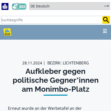
Zum Hauptbereich springen
Zum Hauptmenü springen
Sprache auswählen:
Suchbegriffe:
ZUM HAUPTBEREICH SPR
☰
28.11.2024
BEZIRK: LICHTENBERG
Aufkleber gegen
politische Gegner*innen
am Monimbo-Platz
Erneut wurde an der Werbetafel an der