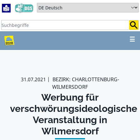
Zum Hauptbereich springen
Zum Hauptmenü springen
Sprache auswählen:
Suchbegriffe:
ZUM HAUPTBEREICH SPR
☰
31.07.2021
BEZIRK: CHARLOTTENBURG-
WILMERSDORF
Werbung für
verschwörungsideologische
Veranstaltung in
Wilmersdorf