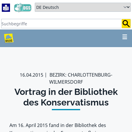
Zum Hauptbereich springen
Zum Hauptmenü springen
Sprache auswählen:
Suchbegriffe:
ZUM HAUPTBEREICH SPR
☰
16.04.2015
BEZIRK: CHARLOTTENBURG-
WILMERSDORF
Vortrag in der Bibliothek
des Konservatismus
Am 16. April 2015 fand in der Bibliothek des