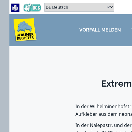
Zum Hauptbereich springen
Zum Hauptmenü springen
Sprache auswählen:
VORFALL MELDEN
ZUM HAUPTBEREICH SPRINGEN
Extrem
In der Wilhelminenhofstr.
Aufkleber aus dem neona
In der Nalepastr. und de