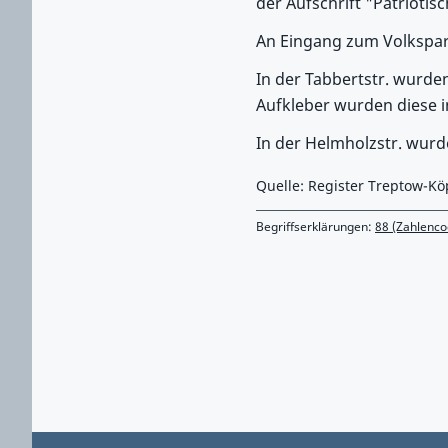
der Aufschrift "Patriotis
An Eingang zum Volkspark
In der Tabbertstr. wurde
Aufkleber wurden diese 
In der Helmholzstr. wurd
Quelle: Register Treptow-Kö
Begriffserklärungen:
88 (Zahlenco
Zurück zu Hauptmenü springen
Zurück zu Hauptbereich springen