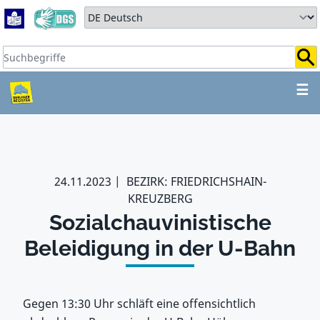
Zum Hauptbereich springen
Zum Hauptmenü springen
Sprache auswählen:
Suchbegriffe:
ZUM HAUPTBEREICH SPR
☰
24.11.2023
BEZIRK: FRIEDRICHSHAIN-
KREUZBERG
Sozialchauvinistische
Beleidigung in der U-Bahn
Gegen 13:30 Uhr schläft eine offensichtlich