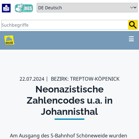
Zum Hauptbereich springen
Zum Hauptmenü springen
Sprache auswählen:
Suchbegriffe:
ZUM HAUPTBEREICH SPR
☰
22.07.2024
BEZIRK: TREPTOW-KÖPENICK
Neonazistische
Zahlencodes u.a. in
Johannisthal
Am Ausgang des S-Bahnhof Schöneweide wurden