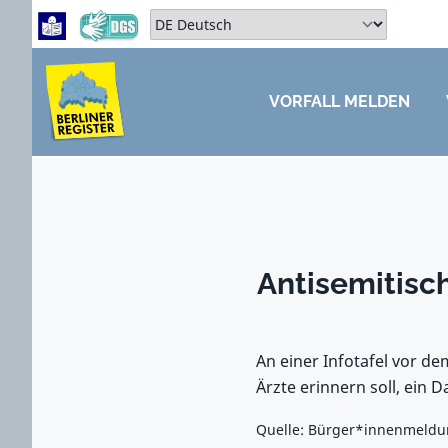
Zum Hauptbereich springen
Zum Hauptmenü springen
Sprache auswählen:
VORFALL MELDEN
ZUM HAUPTBEREICH SPRINGEN
Antisemitis
An einer Infotafel vor d
Ärzte erinnern soll, ein 
Quelle: Bürger*innenmeld