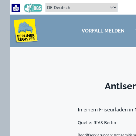
Zum Hauptbereich springen
Zum Hauptmenü springen
Sprache auswählen:
VORFALL MELDEN
ZUM HAUPTBEREICH SPRINGEN
Antise
In einem Friseurladen in 
Quelle: RIAS Berlin
Begriffserklärungen:
Antisemitis