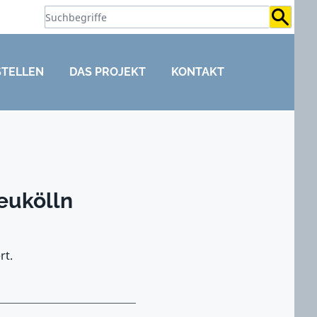
Suchb
STELLEN
DAS PROJEKT
KONTAKT
eukölln
rt.