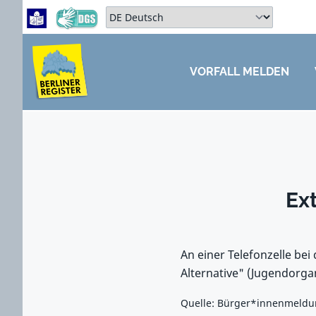
Zum Hauptbereich springen
Zum Hauptmenü springen
Sprache auswählen:
VORFALL MELDEN
ZUM HAUPTBEREICH SPRINGEN
Ex
An einer Telefonzelle be
Alternative" (Jugendorga
Quelle: Bürger*innenmeldun