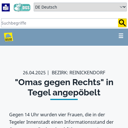
Zum Hauptbereich springen
Zum Hauptmenü springen
Sprache auswählen:
Suchbegriffe:
ZUM HAUPTBEREICH SPR
☰
26.04.2025
BEZIRK: REINICKENDORF
"Omas gegen Rechts" in
Tegel angepöbelt
Gegen 14 Uhr wurden vier Frauen, die in der
Tegeler Innenstadt einen Informationsstand der