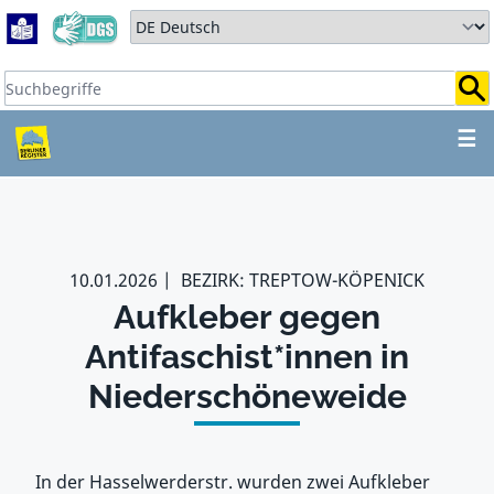
Zum Hauptbereich springen
Zum Hauptmenü springen
Sprache auswählen:
Suchbegriffe:
ZUM HAUPTBEREICH SPR
☰
10.01.2026
BEZIRK: TREPTOW-KÖPENICK
Aufkleber gegen
Antifaschist*innen in
Niederschöneweide
In der Hasselwerderstr. wurden zwei Aufkleber