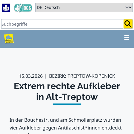
Zum Hauptbereich springen
Zum Hauptmenü springen
Sprache auswählen:
Suchbegriffe:
ZUM HAUPTBEREICH SPR
☰
15.03.2026
BEZIRK: TREPTOW-KÖPENICK
Extrem rechte Aufkleber
in Alt-Treptow
In der Bouchestr. und am Schmollerplatz wurden
vier Aufkleber gegen Antifaschist*innen entdeckt