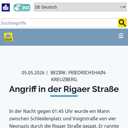
Zum Hauptbereich springen
Zum Hauptmenü springen
Sprache auswählen:
Suchbegriffe:
ZUM HAUPTBEREICH SPR
☰
05.05.2026
BEZIRK: FRIEDRICHSHAIN-
KREUZBERG
Angriff in der Rigaer Straße
In der Nacht gegen 01:45 Uhr wurde ein Mann
zwischen Schleidenplatz und Voigtstraße von vier
Neonazis durch die Rigaer Straße gejagt. Er rannte