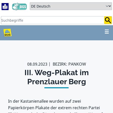
Zum Hauptbereich springen
Zum Hauptmenü springen
Sprache auswählen:
Suchbegriffe:
ZUM HAUPTBEREICH SPR
☰
08.09.2023
BEZIRK: PANKOW
III. Weg-Plakat im
Prenzlauer Berg
In der Kastanienallee wurden auf zwei
Papierkörpen Plakate der extrem rechten Partei