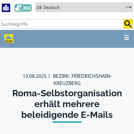
Zum Hauptbereich springen
Zum Hauptmenü springen
Sprache auswählen:
Suchbegriffe:
ZUM HAUPTBEREICH SPR
☰
13.08.2025
BEZIRK: FRIEDRICHSHAIN-
KREUZBERG
Roma-Selbstorganisation
erhält mehrere
beleidigende E-Mails