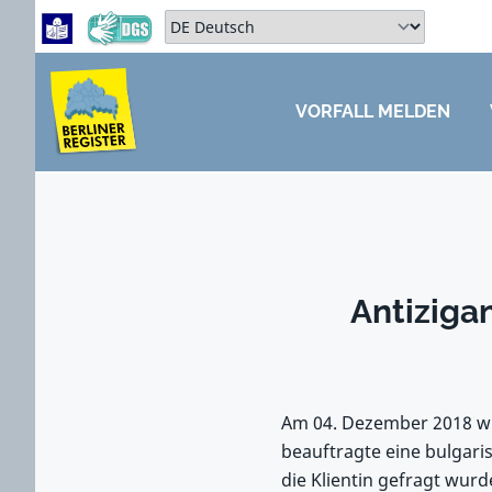
Zum Hauptbereich springen
Zum Hauptmenü springen
Sprache auswählen:
VORFALL MELDEN
ZUM HAUPTBEREICH SPRINGEN
Antiziga
Am 04. Dezember 2018 wird
beauftragte eine bulgari
die Klientin gefragt wur