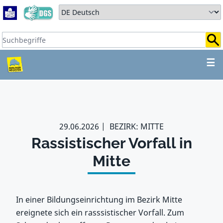
Zum Hauptbereich springen
Zum Hauptmenü springen
Sprache auswählen:
Suchbegriffe:
ZUM HAUPTBEREICH SPR
☰
29.06.2026
BEZIRK: MITTE
Rassistischer Vorfall in
Mitte
In einer Bildungseinrichtung im Bezirk Mitte
ereignete sich ein rasssistischer Vorfall. Zum