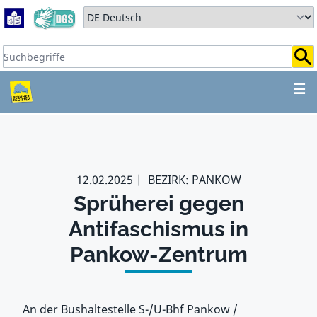
Zum Hauptbereich springen
Zum Hauptmenü springen
Sprache auswählen:
Suchbegriffe:
ZUM HAUPTBEREICH SPR
☰
12.02.2025
BEZIRK: PANKOW
Sprüherei gegen
Antifaschismus in
Pankow-Zentrum
An der Bushaltestelle S-/U-Bhf Pankow /