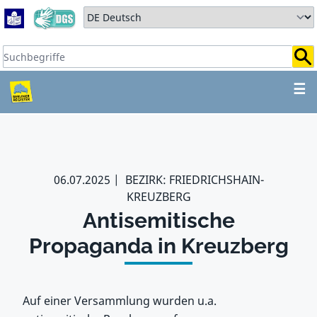
Zum Hauptbereich springen
Zum Hauptmenü springen
Sprache auswählen:
Suchbegriffe:
ZUM HAUPTBEREICH SPR
☰
06.07.2025
BEZIRK: FRIEDRICHSHAIN-
KREUZBERG
Antisemitische
Propaganda in Kreuzberg
Auf einer Versammlung wurden u.a.