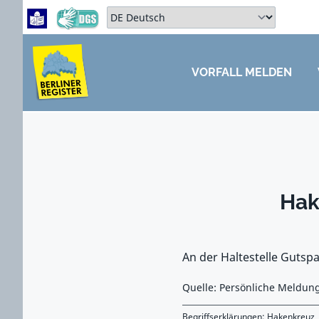
Zum Hauptbereich springen
Zum Hauptmenü springen
Sprache auswählen:
VORFALL MELDEN
ZUM HAUPTBEREICH SPRINGEN
Hak
An der Haltestelle Gutsp
Quelle: Persönliche Meldun
Begriffserklärungen:
Hakenkreuz