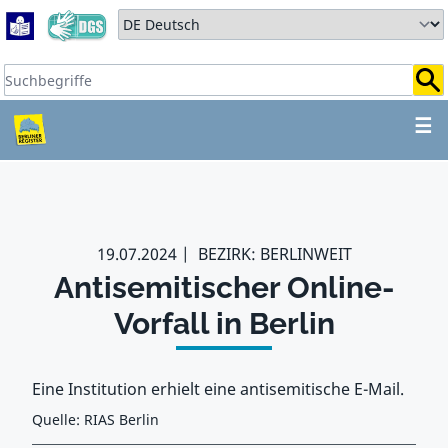
Zum Hauptbereich springen
Zum Hauptmenü springen
Sprache auswählen:
Suchbegriffe:
ZUM HAUPTBEREICH SPR
☰
19.07.2024
BEZIRK: BERLINWEIT
Antisemitischer Online-
Vorfall in Berlin
Eine Institution erhielt eine antisemitische E-Mail.
Quelle: RIAS Berlin