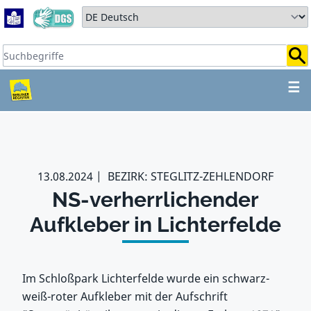
Zum Hauptbereich springen
Zum Hauptmenü springen
Sprache auswählen:
Suchbegriffe:
ZUM HAUPTBEREICH SPR
☰
13.08.2024
BEZIRK: STEGLITZ-ZEHLENDORF
NS-verherrlichender
Aufkleber in Lichterfelde
Im Schloßpark Lichterfelde wurde ein schwarz-
weiß-roter Aufkleber mit der Aufschrift