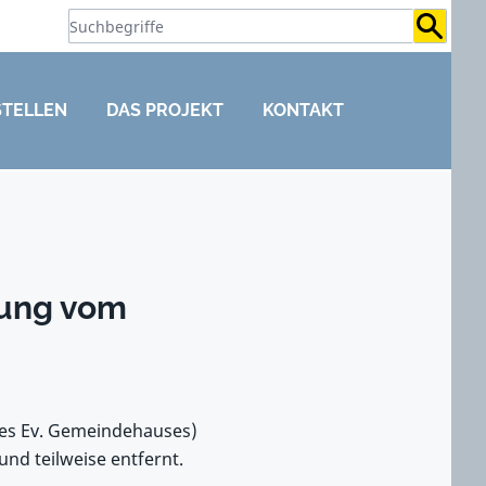
Suchb
STELLEN
DAS PROJEKT
KONTAKT
bung vom
des Ev. Gemeindehauses)
nd teilweise entfernt.