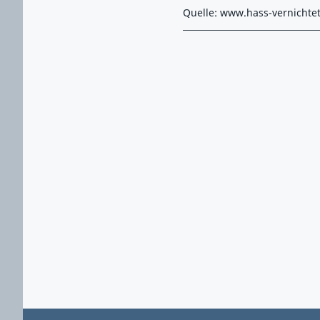
Quelle: www.hass-vernichte
Zurück zu Hauptmenü springen
Zurück zu Hauptbereich springen