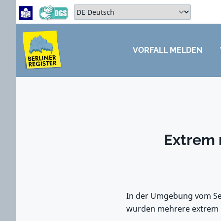
Zum Hauptbereich springen
Zum Hauptmenü springen
Sprache auswählen:
VORFALL MELDEN
ZUM HAUPTBEREICH SPRINGEN
Extrem 
In der Umgebung vom Sel
wurden mehrere extrem re